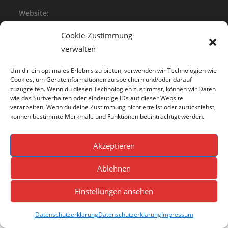
in
application
your
Website:
application
www.tus-peckelsheim
Cookie-Zustimmung
verwalten
Um dir ein optimales Erlebnis zu bieten, verwenden wir Technologien wie
Cookies, um Geräteinformationen zu speichern und/oder darauf
zuzugreifen. Wenn du diesen Technologien zustimmst, können wir Daten
wie das Surfverhalten oder eindeutige IDs auf dieser Website
Link
verarbeiten. Wenn du deine Zustimmung nicht erteilst oder zurückziehst,
können bestimmte Merkmale und Funktionen beeinträchtigt werden.
Opens
Impressum
in
Opens
Datenschutz
Akzeptieren
a
in
new
a
Ablehnen
tab
new
tab
Einstellungen ansehen
Datenschutzerklärung
Datenschutzerklärung
Impressum